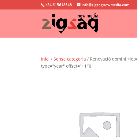
+34 615618548
info@zigzagnewmedia.com
Inici
/
Sense categoria
/ Renovació domini «lope
type="year" offset="+1"])