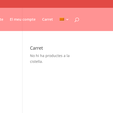
te
El meu compte
Carret
Carret
No hi ha productes a la
cistella.