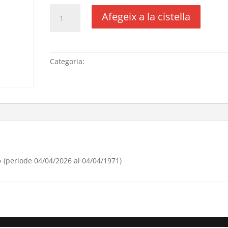
quantitat
Afegeix a la cistella
de
Renovació
domini
"lopernildeponent.com"
Categoria:
Sense categoria
(periode
04/04/[si
type="year"]
al
04/04/[si
type="year"
offset="+1"])
(periode 04/04/2026 al 04/04/1971)