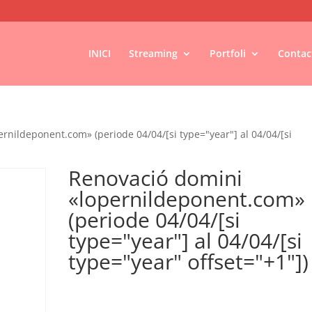
INICI
Streaming
Portfoli
Contac
rnildeponent.com» (periode 04/04/[si type="year"] al 04/04/[si
Renovació domini
«lopernildeponent.com»
(periode 04/04/[si
type="year"] al 04/04/[si
type="year" offset="+1"])
€
18,00
IVA no inclós