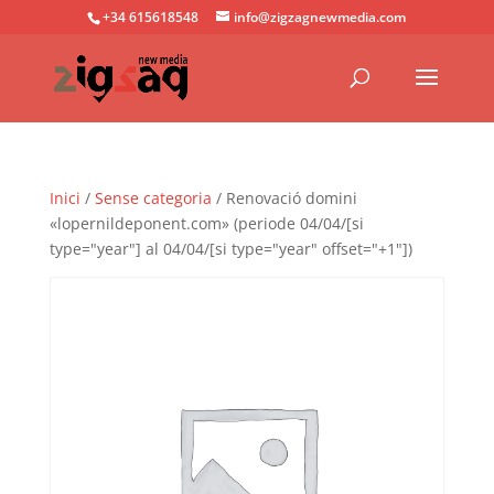
+34 615618548
info@zigzagnewmedia.com
Inici
/
Sense categoria
/ Renovació domini
«lopernildeponent.com» (periode 04/04/[si
type="year"] al 04/04/[si type="year" offset="+1"])