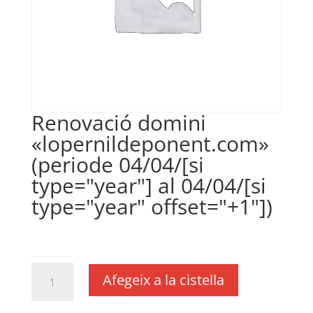
Renovació domini
«lopernildeponent.com»
(periode 04/04/[si
type="year"] al 04/04/[si
type="year" offset="+1"])
€
18,00
IVA no inclós
quantitat
Afegeix a la cistella
de
Renovació