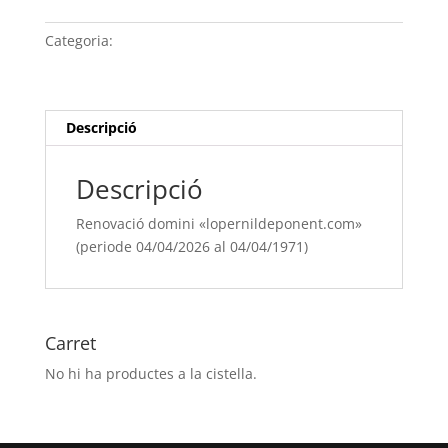
domini
"lopernildeponent.com"
Categoria:
Sense categoria
(periode
04/04/[si
type="year"]
al
Descripció
04/04/[si
type="year"
Descripció
offset="+1"])
Renovació domini «lopernildeponent.com»
(periode 04/04/2026 al 04/04/1971)
Carret
No hi ha productes a la cistella.