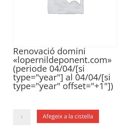
Renovació domini
«lopernildeponent.com»
(periode 04/04/[si
type="year"] al 04/04/[si
type="year" offset="+1"])
€
18,00
IVA no inclós
quantitat
Afegeix a la cistella
de
Renovació