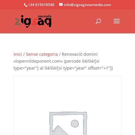
+34 615618548
info@zigzagnewmedia.com
Inici
/
Sense categoria
/ Renovació domini
«lopernildeponent.com» (periode 04/04/[si
type="year"] al 04/04/[si type="year" offset="+1"])