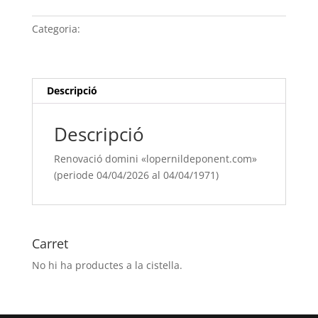
domini
"lopernildeponent.com"
Categoria:
Sense categoria
(periode
04/04/[si
type="year"]
al
Descripció
04/04/[si
type="year"
Descripció
offset="+1"])
Renovació domini «lopernildeponent.com»
(periode 04/04/2026 al 04/04/1971)
Carret
No hi ha productes a la cistella.