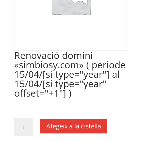
Renovació domini
«simbiosy.com» ( periode
15/04/[si type="year"] al
15/04/[si type="year"
offset="+1"] )
€
16,00
IVA no inclós
quantitat
Afegeix a la cistella
de
Renovació