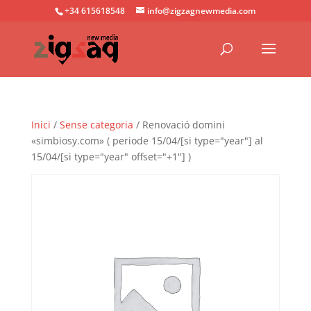
+34 615618548
info@zigzagnewmedia.com
Inici
/
Sense categoria
/ Renovació domini
«simbiosy.com» ( periode 15/04/[si type="year"] al
15/04/[si type="year" offset="+1"] )