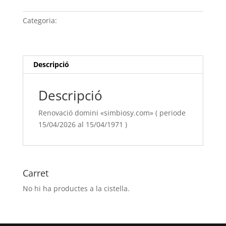
domini
"simbiosy.com" (
Categoria:
Sense categoria
periode
15/04/[si
type="year"]
al
Descripció
15/04/[si
type="year"
Descripció
offset="+1"]
)
Renovació domini «simbiosy.com» ( periode
15/04/2026 al 15/04/1971 )
Carret
No hi ha productes a la cistella.