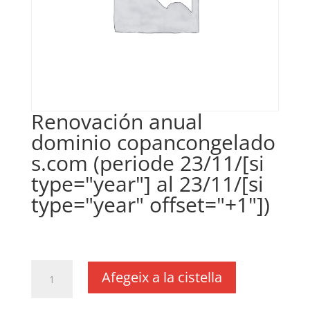
Renovación anual
dominio copancongelado
s.com (periode 23/11/[si
type="year"] al 23/11/[si
type="year" offset="+1"])
€
18,00
IVA no inclós
quantitat
Afegeix a la cistella
de
Renovación