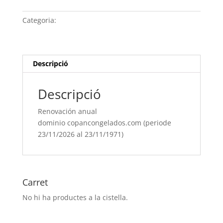
anual
dominio copancongelados.com
Categoria:
Sense categoria
(periode
23/11/[si
type="year"]
al
Descripció
23/11/[si
type="year"
Descripció
offset="+1"])
Renovación anual
dominio copancongelados.com (periode
23/11/2026 al 23/11/1971)
Carret
No hi ha productes a la cistella.