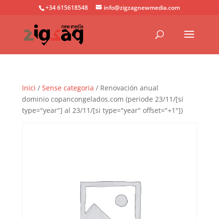
+34 615618548
info@zigzagnewmedia.com
Inici
/
Sense categoria
/ Renovación anual
dominio copancongelados.com (periode 23/11/[si
type="year"] al 23/11/[si type="year" offset="+1"])