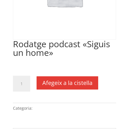
Rodatge podcast «Siguis
un home»
€
200,00
IVA no inclós
quantitat
Afegeix a la cistella
de
Rodatge
podcast
"Siguis
Categoria:
Sense categoria
un
home"