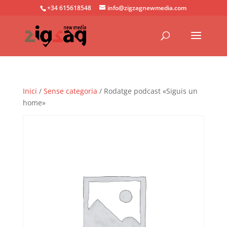
+34 615618548
info@zigzagnewmedia.com
Inici
/
Sense categoria
/ Rodatge podcast «Siguis un
home»