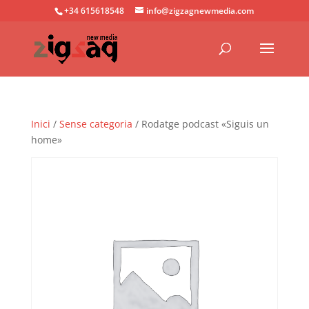
+34 615618548
info@zigzagnewmedia.com
Inici
/
Sense categoria
/ Rodatge podcast «Siguis un
home»