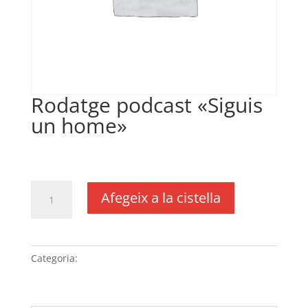
Rodatge podcast «Siguis
un home»
€
200,00
IVA no inclós
quantitat
Afegeix a la cistella
de
Rodatge
podcast
"Siguis
Categoria:
Sense categoria
un
home"