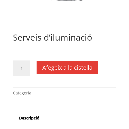
Serveis d’iluminació
€
100,00
IVA no inclós
quantitat
Afegeix a la cistella
de
Serveis
d'iluminació
Categoria:
Sense categoria
Descripció