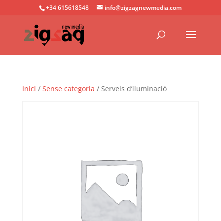
+34 615618548
info@zigzagnewmedia.com
Inici
/
Sense categoria
/ Serveis d’iluminació