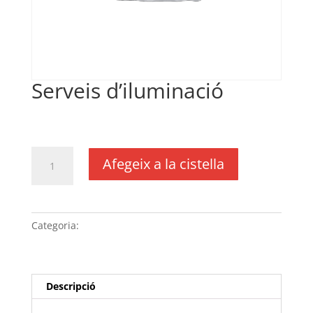
Serveis d’iluminació
€
100,00
IVA no inclós
quantitat
Afegeix a la cistella
de
Serveis
d'iluminació
Categoria:
Sense categoria
Descripció