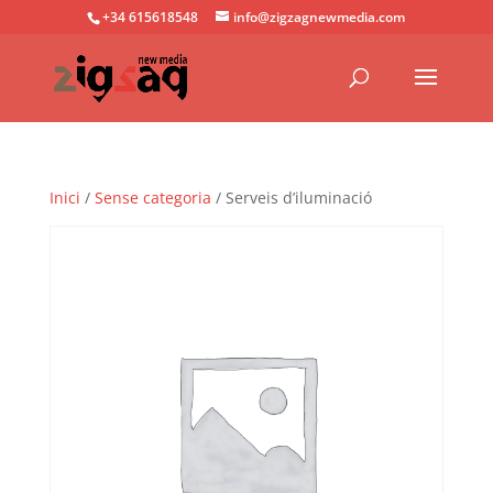
+34 615618548
info@zigzagnewmedia.com
Inici
/
Sense categoria
/ Serveis d’iluminació