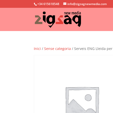
+34 615618548
info@zigzagnewmedia.com
Inici
/
Sense categoria
/ Serveis ENG Lleida per