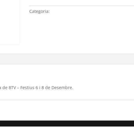
ENG
Lleida
Categoria:
Sense categoria
per
a
Directe
Catalunya
de
8TV
-
Festius
6
i
8
a de 8TV – Festius 6 i 8 de Desembre.
de
Desembre.