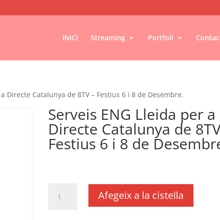
INICI
Streaming
Portfoli
Contac
 a Directe Catalunya de 8TV – Festius 6 i 8 de Desembre.
Serveis ENG Lleida per a
Directe Catalunya de 8TV
Festius 6 i 8 de Desembr
€
125,16
IVA no inclós
quantitat
Afegeix a la cistella
de
Serveis