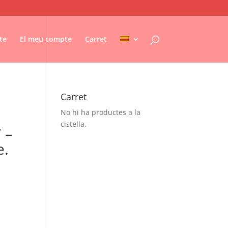
te
El meu compte
Carret
Carret
No hi ha productes a la
cistella.
 –
e.