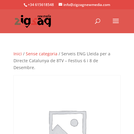
+34 615618548
info@zigzagnewmedia.com
Inici
/
Sense categoria
/ Serveis ENG Lleida per a
Directe Catalunya de 8TV – Festius 6 i 8 de
Desembre.