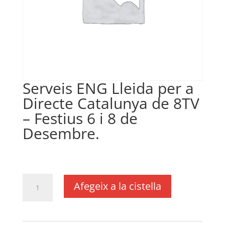
Serveis ENG Lleida per a
Directe Catalunya de 8TV
– Festius 6 i 8 de
Desembre.
€
62,58
IVA no inclós
quantitat
Afegeix a la cistella
de
Serveis
ENG