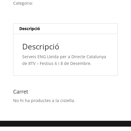
Lleida
Categoria:
Sense categoria
per
a
Directe
Catalunya
Descripció
de
8TV
Descripció
-
Festius
Serveis ENG Lleida per a Directe Catalunya
6
de 8TV – Festius 6 i 8 de Desembre.
i
8
de
Desembre.
Carret
No hi ha productes a la cistella.