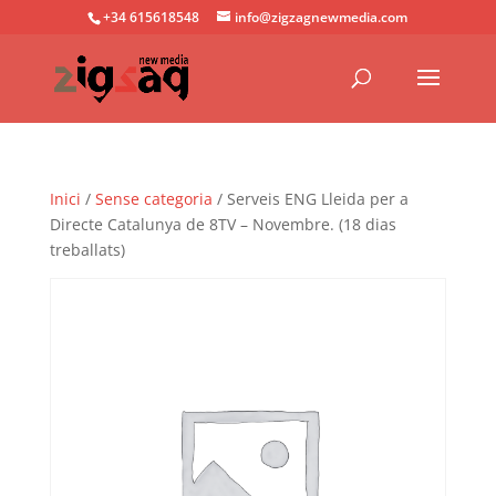
+34 615618548
info@zigzagnewmedia.com
Inici
/
Sense categoria
/ Serveis ENG Lleida per a
Directe Catalunya de 8TV – Novembre. (18 dias
treballats)