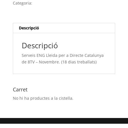
Lleida
Categoria:
Sense categoria
per
a
Directe
Catalunya
Descripció
de
8TV
Descripció
-
Novembre.
Serveis ENG Lleida per a Directe Catalunya
(18
de 8TV – Novembre. (18 dias treballats)
dias
treballats)
Carret
No hi ha productes a la cistella.