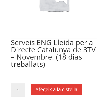
Serveis ENG Lleida per a
Directe Catalunya de 8TV
– Novembre. (18 dias
treballats)
€
1.565,22
IVA no inclós
quantitat
Afegeix a la cistella
de
Serveis
ENG