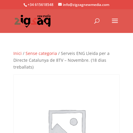
+34 615618548
info@zigzagnewmedia.com
Inici
/
Sense categoria
/ Serveis ENG Lleida per a
Directe Catalunya de 8TV – Novembre. (18 dias
treballats)