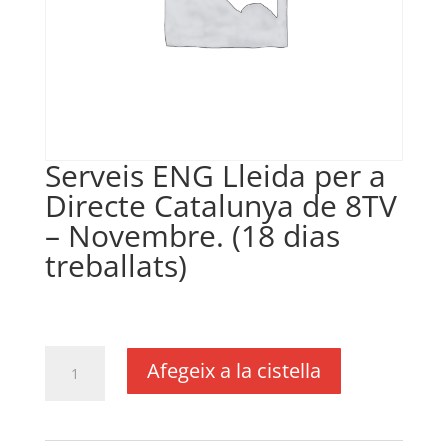
Serveis ENG Lleida per a
Directe Catalunya de 8TV
– Novembre. (18 dias
treballats)
€
1.565,22
IVA no inclós
quantitat
Afegeix a la cistella
de
Serveis
ENG