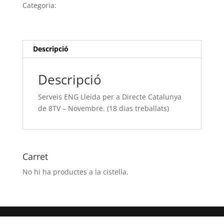
Lleida
Categoria:
Sense categoria
per
a
Directe
Catalunya
Descripció
de
8TV
Descripció
-
Novembre.
Serveis ENG Lleida per a Directe Catalunya
(18
de 8TV – Novembre. (18 dias treballats)
dias
treballats)
Carret
No hi ha productes a la cistella.