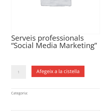
Serveis professionals
“Social Media Marketing”
€
200,00
IVA no inclós
quantitat
Afegeix a la cistella
de
Serveis
professionals
“Social
Categoria:
Sense categoria
Media
Marketing”