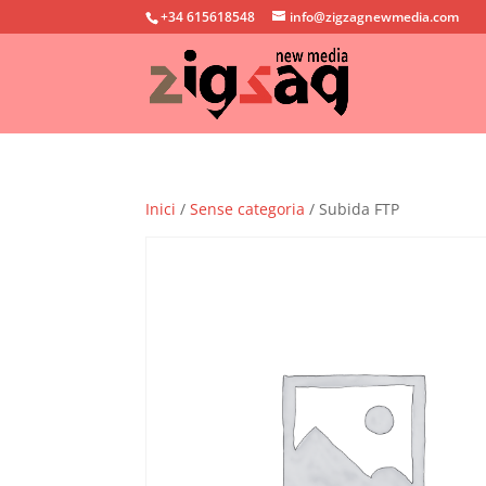
+34 615618548
info@zigzagnewmedia.com
Inici
/
Sense categoria
/ Subida FTP