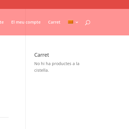
te
El meu compte
Carret
Carret
No hi ha productes a la
cistella.