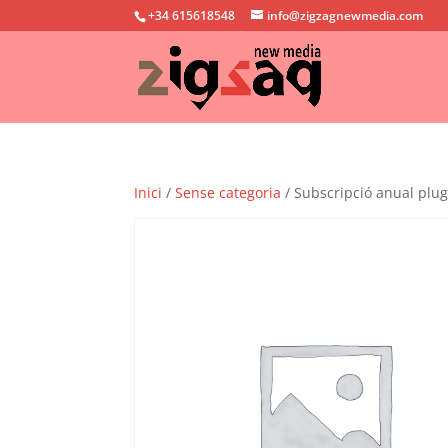
+34 615618548
info@zigzagnewmedia.com
Inici
/
Sense categoria
/ Subscripció anual plu