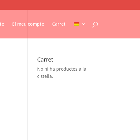
te
El meu compte
Carret
Carret
No hi ha productes a la
cistella.