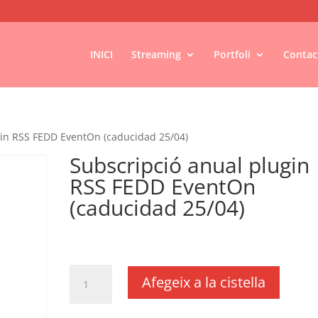
INICI
Streaming
Portfoli
Contac
gin RSS FEDD EventOn (caducidad 25/04)
Subscripció anual plugin
RSS FEDD EventOn
(caducidad 25/04)
€
18,11
IVA no inclós
quantitat
Afegeix a la cistella
de
Subscripció