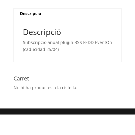
EventOn
(caducidad
Descripció
25/04)
Descripció
Subscripció anual plugin RSS FEDD EventOn
(caducidad 25/04)
Carret
No hi ha productes a la cistella.