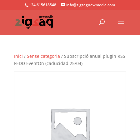
+34 615618548
info@zigzagnewmedia.com
Inici
/
Sense categoria
/ Subscripció anual plugin RSS
FEDD EventOn (caducidad 25/04)