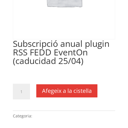
Subscripció anual plugin
RSS FEDD EventOn
(caducidad 25/04)
€
18,11
IVA no inclós
quantitat
Afegeix a la cistella
de
Subscripció
anual
plugin
Categoria:
Sense categoria
RSS
FEDD