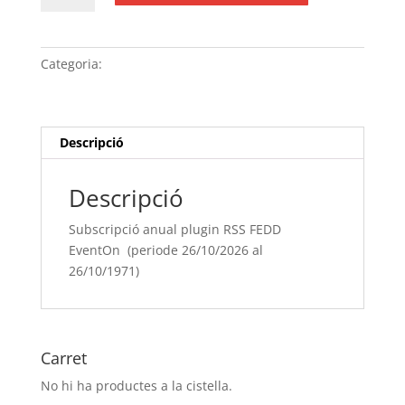
Subscripció
anual
plugin
Categoria:
Sense categoria
RSS
FEDD
EventOn (periode
26/10/[si
Descripció
type="year"]
al
Descripció
26/10/[si
type="year"
Subscripció anual plugin RSS FEDD
offset="+1"])
EventOn (periode 26/10/2026 al
26/10/1971)
Carret
No hi ha productes a la cistella.