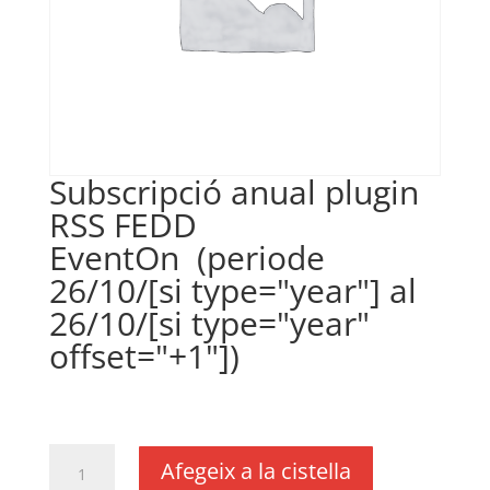
Subscripció anual plugin
RSS FEDD
EventOn (periode
26/10/[si type="year"] al
26/10/[si type="year"
offset="+1"])
€
18,11
IVA no inclós
quantitat
Afegeix a la cistella
de