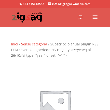
+34 615618548
info@zigzagnewmedia.com
Inici
/
Sense categoria
/ Subscripció anual plugin RSS
FEDD EventOn (periode 26/10/[si type="year"] al
26/10/[si type="year" offset="+1"])