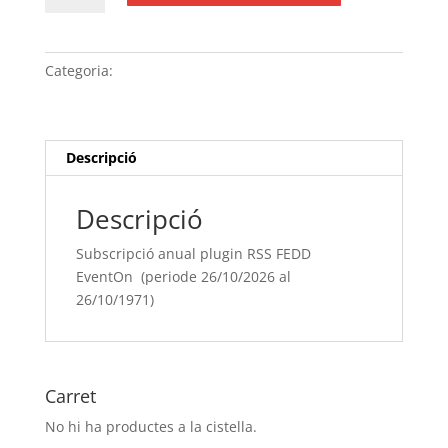
Subscripció
anual
plugin
Categoria:
Sense categoria
RSS
FEDD
EventOn (periode
26/10/[si
Descripció
type="year"]
al
Descripció
26/10/[si
type="year"
Subscripció anual plugin RSS FEDD
offset="+1"])
EventOn (periode 26/10/2026 al
26/10/1971)
Carret
No hi ha productes a la cistella.