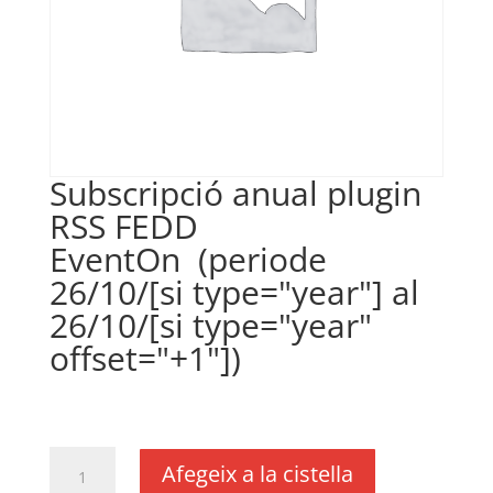
Subscripció anual plugin
RSS FEDD
EventOn (periode
26/10/[si type="year"] al
26/10/[si type="year"
offset="+1"])
€
18,11
IVA no inclós
quantitat
Afegeix a la cistella
de