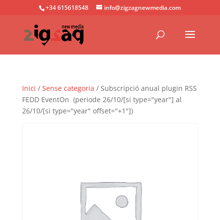
+34 615618548
info@zigzagnewmedia.com
Inici
/
Sense categoria
/ Subscripció anual plugin RSS
FEDD EventOn (periode 26/10/[si type="year"] al
26/10/[si type="year" offset="+1"])