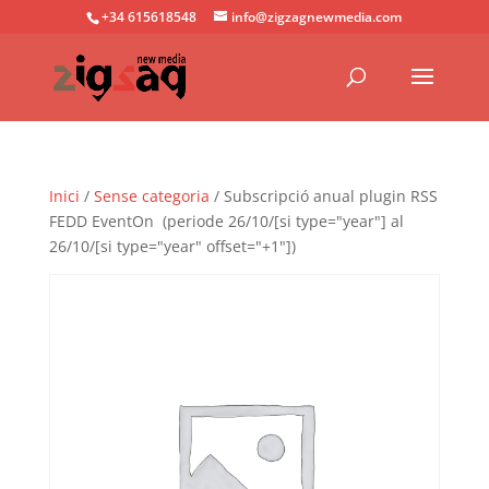
+34 615618548
info@zigzagnewmedia.com
Inici
/
Sense categoria
/ Subscripció anual plugin RSS
FEDD EventOn (periode 26/10/[si type="year"] al
26/10/[si type="year" offset="+1"])