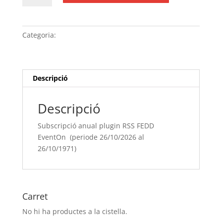
Subscripció
anual
plugin
Categoria:
Sense categoria
RSS
FEDD
EventOn (periode
26/10/[si
Descripció
type="year"]
al
Descripció
26/10/[si
type="year"
Subscripció anual plugin RSS FEDD
offset="+1"])
EventOn (periode 26/10/2026 al
26/10/1971)
Carret
No hi ha productes a la cistella.