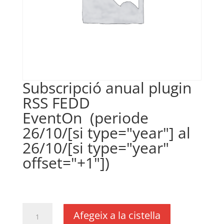
Subscripció anual plugin
RSS FEDD
EventOn (periode
26/10/[si type="year"] al
26/10/[si type="year"
offset="+1"])
€
18,11
IVA no inclós
quantitat
Afegeix a la cistella
de