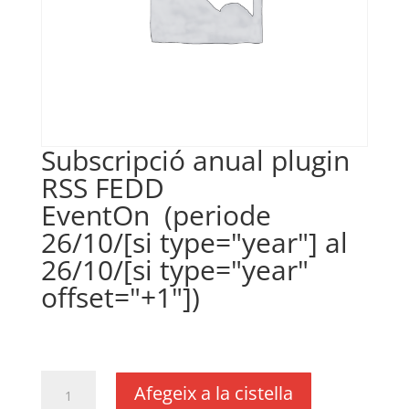
Subscripció anual plugin
RSS FEDD
EventOn (periode
26/10/[si type="year"] al
26/10/[si type="year"
offset="+1"])
€
18,11
IVA no inclós
quantitat
Afegeix a la cistella
de