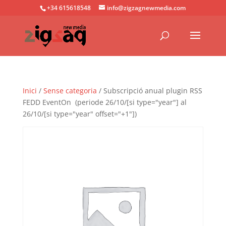
+34 615618548
info@zigzagnewmedia.com
Inici
/
Sense categoria
/ Subscripció anual plugin RSS
FEDD EventOn (periode 26/10/[si type="year"] al
26/10/[si type="year" offset="+1"])