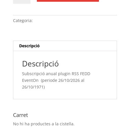
Subscripció
anual
plugin
Categoria:
Sense categoria
RSS
FEDD
EventOn (periode
26/10/[si
Descripció
type="year"]
al
Descripció
26/10/[si
type="year"
Subscripció anual plugin RSS FEDD
offset="+1"])
EventOn (periode 26/10/2026 al
26/10/1971)
Carret
No hi ha productes a la cistella.