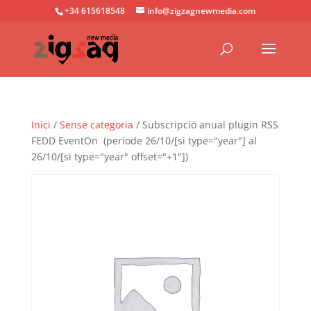
+34 615618548
info@zigzagnewmedia.com
Inici
/
Sense categoria
/ Subscripció anual plugin RSS
FEDD EventOn (periode 26/10/[si type="year"] al
26/10/[si type="year" offset="+1"])