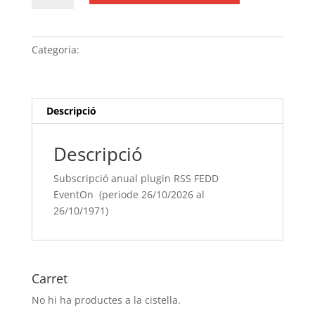
Subscripció
anual
plugin
Categoria:
Sense categoria
RSS
FEDD
EventOn (periode
26/10/[si
Descripció
type="year"]
al
Descripció
26/10/[si
type="year"
Subscripció anual plugin RSS FEDD
offset="+1"])
EventOn (periode 26/10/2026 al
26/10/1971)
Carret
No hi ha productes a la cistella.