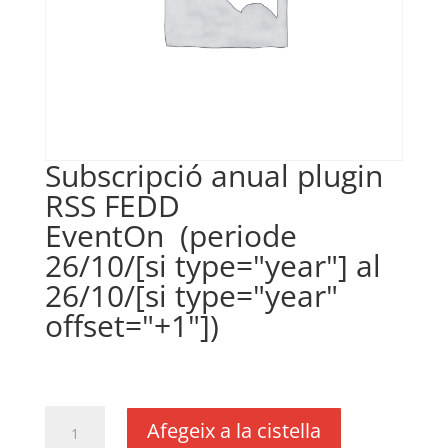
Subscripció anual plugin
RSS FEDD
EventOn (periode
26/10/[si type="year"] al
26/10/[si type="year"
offset="+1"])
€
18,11
IVA no inclós
quantitat
Afegeix a la cistella
de