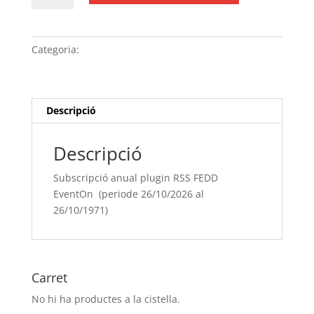
Subscripció
anual
plugin
Categoria:
Sense categoria
RSS
FEDD
EventOn (periode
26/10/[si
Descripció
type="year"]
al
Descripció
26/10/[si
type="year"
Subscripció anual plugin RSS FEDD
offset="+1"])
EventOn (periode 26/10/2026 al
26/10/1971)
Carret
No hi ha productes a la cistella.