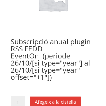
Subscripció anual plugin
RSS FEDD
EventOn (periode
26/10/[si type="year"] al
26/10/[si type="year"
offset="+1"])
€
18,11
IVA no inclós
quantitat
Afegeix a la cistella
de