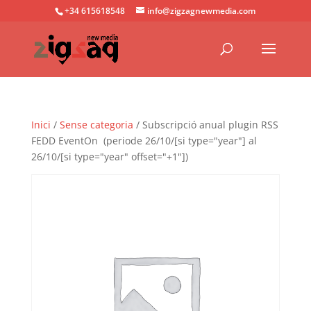
+34 615618548
info@zigzagnewmedia.com
Inici
/
Sense categoria
/ Subscripció anual plugin RSS
FEDD EventOn (periode 26/10/[si type="year"] al
26/10/[si type="year" offset="+1"])