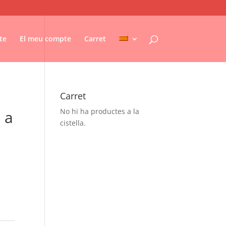
te
El meu compte
Carret
Carret
No hi ha productes a la
 a
cistella.