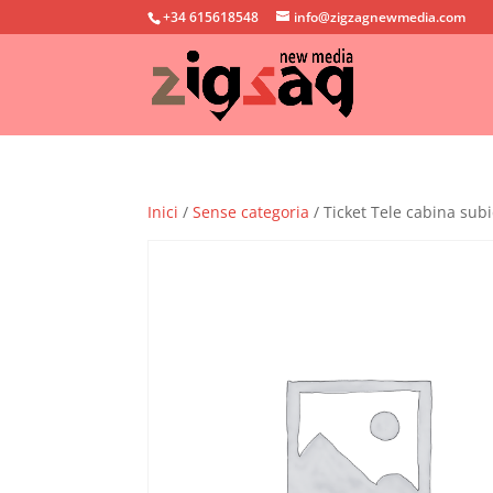
+34 615618548
info@zigzagnewmedia.com
Inici
/
Sense categoria
/ Ticket Tele cabina subi