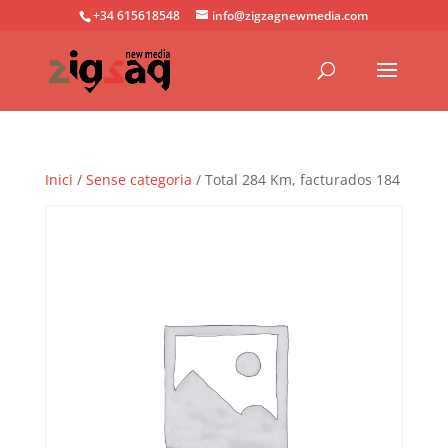
+34 615618548
info@zigzagnewmedia.com
Inici
/
Sense categoria
/ Total 284 Km, facturados 184