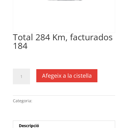
Total 284 Km, facturados
184
€
0,20
IVA no inclós
quantitat
Afegeix a la cistella
de
Total
284
Km,
Categoria:
Sense categoria
facturados
184
Descripció