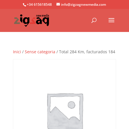
+34 615618548
info@zigzagnewmedia.com
Inici
/
Sense categoria
/ Total 284 Km, facturados 184