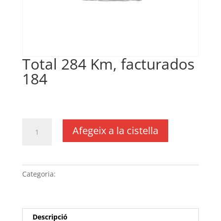
Total 284 Km, facturados
184
€
0,20
IVA no inclós
quantitat
Afegeix a la cistella
de
Total
284
Km,
Categoria:
Sense categoria
facturados
184
Descripció