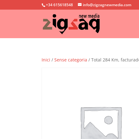
+34 615618548
info@zigzagnewmedia.com
Inici
/
Sense categoria
/ Total 284 Km, facturad