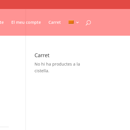
te
El meu compte
Carret
Carret
No hi ha productes a la
cistella.