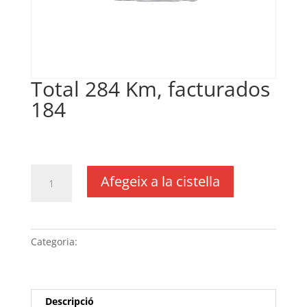
Total 284 Km, facturados
184
€
0,20
IVA no inclós
quantitat
Afegeix a la cistella
de
Total
284
Km,
Categoria:
Sense categoria
facturados
184
Descripció