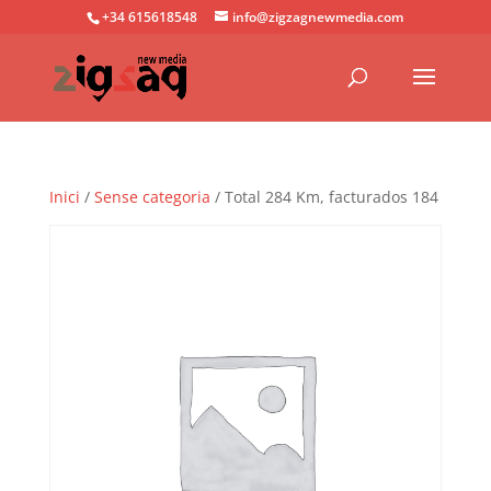
+34 615618548
info@zigzagnewmedia.com
Inici
/
Sense categoria
/ Total 284 Km, facturados 184