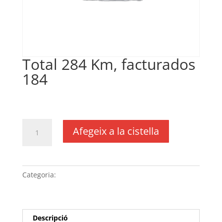
Total 284 Km, facturados
184
€
0,20
IVA no inclós
quantitat
Afegeix a la cistella
de
Total
284
Km,
Categoria:
Sense categoria
facturados
184
Descripció