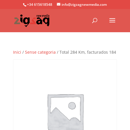
+34 615618548
info@zigzagnewmedia.com
Inici
/
Sense categoria
/ Total 284 Km, facturados 184