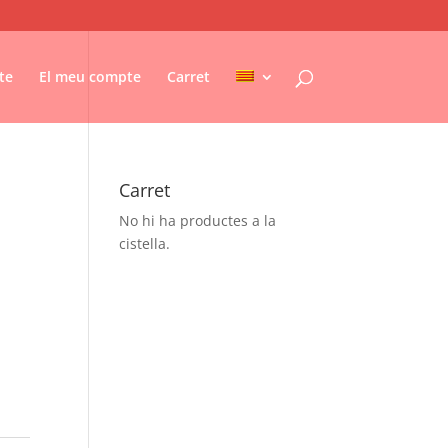
te
El meu compte
Carret
Carret
No hi ha productes a la
cistella.