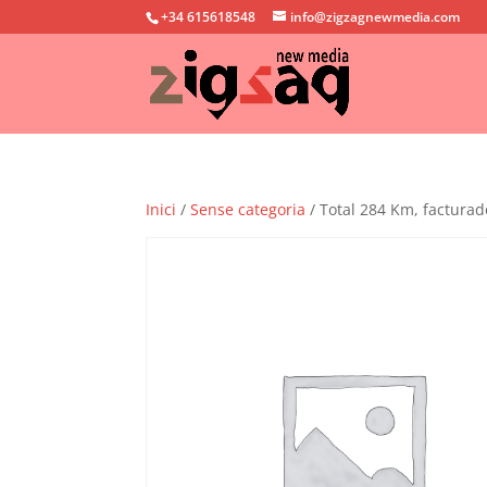
+34 615618548
info@zigzagnewmedia.com
Inici
/
Sense categoria
/ Total 284 Km, facturad