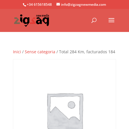
+34 615618548
info@zigzagnewmedia.com
Inici
/
Sense categoria
/ Total 284 Km, facturados 184