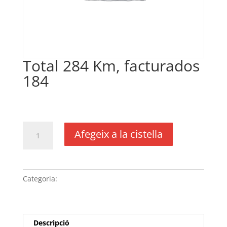
Total 284 Km, facturados
184
€
0,20
IVA no inclós
quantitat
Afegeix a la cistella
de
Total
284
Km,
Categoria:
Sense categoria
facturados
184
Descripció