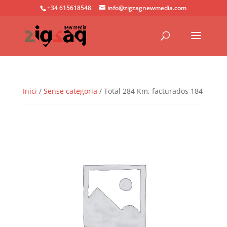
+34 615618548
info@zigzagnewmedia.com
Inici
/
Sense categoria
/ Total 284 Km, facturados 184