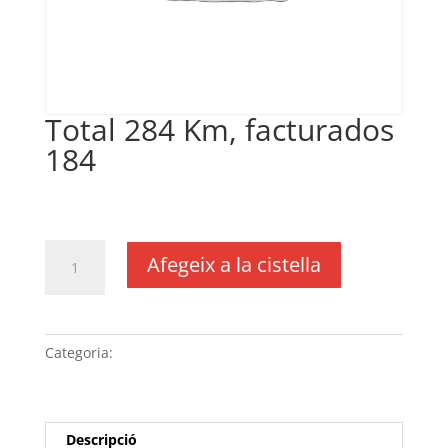
Total 284 Km, facturados
184
€
0,20
IVA no inclós
quantitat
Afegeix a la cistella
de
Total
284
Km,
Categoria:
Sense categoria
facturados
184
Descripció