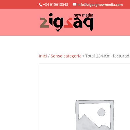
+34 615618548
info@zigzagnewmedia.com
Inici
/
Sense categoria
/ Total 284 Km, facturad