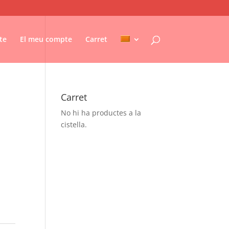
te
El meu compte
Carret
Carret
No hi ha productes a la
cistella.