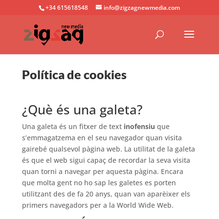
+34 615618548
info@zigzagnewmedia.com
Política de cookies
¿Què és una galeta?
Una galeta és un fitxer de text
inofensiu
que
s’emmagatzema en el seu navegador quan visita
gairebé qualsevol pàgina web. La utilitat de la galeta
és que el web sigui capaç de recordar la seva visita
quan torni a navegar per aquesta pàgina. Encara
que molta gent no ho sap les galetes es porten
utilitzant des de fa 20 anys, quan van aparèixer els
primers navegadors per a la World Wide Web.