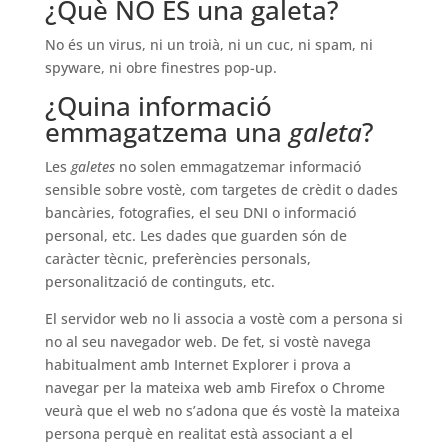
¿Què NO ÉS una galeta?
No és un virus, ni un troià, ni un cuc, ni spam, ni
spyware, ni obre finestres pop-up.
¿Quina informació
emmagatzema una
galeta
?
Les
galetes
no solen emmagatzemar informació
sensible sobre vostè, com targetes de crèdit o dades
bancàries, fotografies, el seu DNI o informació
personal, etc. Les dades que guarden són de
caràcter tècnic, preferències personals,
personalització de continguts, etc.
El servidor web no li associa a vostè com a persona si
no al seu navegador web. De fet, si vostè navega
habitualment amb Internet Explorer i prova a
navegar per la mateixa web amb Firefox o Chrome
veurà que el web no s’adona que és vostè la mateixa
persona perquè en realitat està associant a el