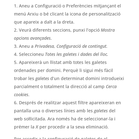
Aneu a Configuració o Preferències mitjançant el
menú Arxiu o bé clicant la icona de personalització
que apareix a dalt a la dreta.
Veurà diferents seccions, punxi l’opció
Mostra
opcions avançades
.
Aneu a
Privadesa, Configuració de contingut.
Seleccioneu
Totes les galetes i dades del lloc.
Apareixerà un llistat amb totes les galetes
ordenades per domini. Perquè li sigui més fàcil
trobar les
galetes
d’un determinat domini introdueixi
parcialment o totalment la direcció al camp
Cerca
cookies
.
Després de realitzar aquest filtre apareixeran en
pantalla una o diverses línies amb les
galetes
del
web sol·licitada. Ara només ha de seleccionar-la i
prémer la
X
per procedir a la seva eliminació.
Per accedir a la configuració de galetes de el