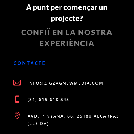
A punt per començar un
projecte?
CONFIÏ EN LA NOSTRA
EXPERIÈNCIA
CONTACTE

INFO@ZIGZAGNEWMEDIA.COM

(34) 615 618 548

AVD. PINYANA, 66, 25180 ALCARRÀS
(LLEIDA)