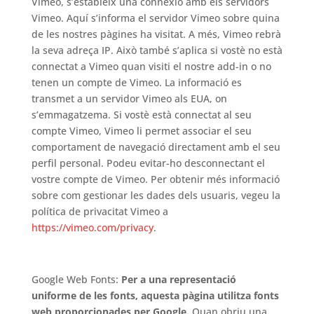
Vimeo, s’estableix una connexió amb els servidors
Vimeo. Aquí s’informa el servidor Vimeo sobre quina
de les nostres pàgines ha visitat. A més, Vimeo rebrà
la seva adreça IP. Això també s’aplica si vostè no està
connectat a Vimeo quan visiti el nostre add-in o no
tenen un compte de Vimeo. La informació es
transmet a un servidor Vimeo als EUA, on
s’emmagatzema. Si vostè està connectat al seu
compte Vimeo, Vimeo li permet associar el seu
comportament de navegació directament amb el seu
perfil personal. Podeu evitar-ho desconnectant el
vostre compte de Vimeo. Per obtenir més informació
sobre com gestionar les dades dels usuaris, vegeu la
política de privacitat Vimeo a
https://vimeo.com/privacy
.
Google Web Fonts:
Per a una representació
uniforme de les fonts, aquesta pàgina utilitza fonts
web proporcionades per Google.
Quan obriu una