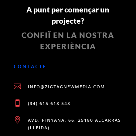
A punt per començar un
projecte?
CONFIÏ EN LA NOSTRA
EXPERIÈNCIA
CONTACTE

INFO@ZIGZAGNEWMEDIA.COM

(34) 615 618 548

AVD. PINYANA, 66, 25180 ALCARRÀS
(LLEIDA)